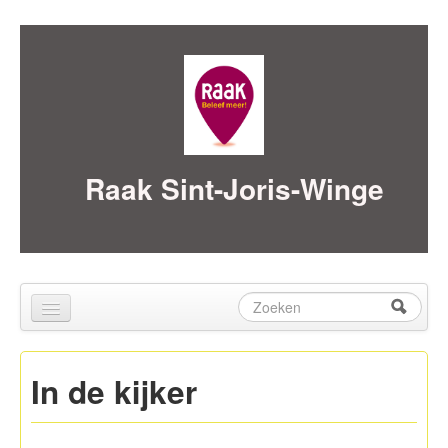
Skip to content
Skip to navigation
Raak Sint-Joris-Winge
Zoeken
Zoekveld
Home
In de kijker
over ons
Activiteiten