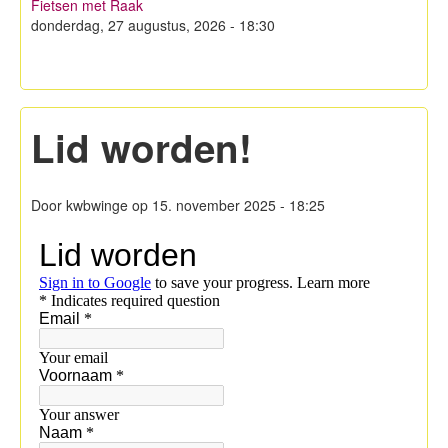
Fietsen met Raak
Hagelandse Kerstmarkt
donderdag, 27 augustus, 2026 - 18:30
Koken met KWB
Contacteer ons
Lid worden!
Lid worden!
Privacy
Door
kwbwinge
op 15. november 2025 - 18:25