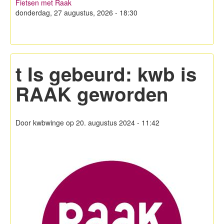
Fietsen met Raak
Hagelandse Kerstmarkt
donderdag, 27 augustus, 2026 - 18:30
Koken met KWB
Contacteer ons
t Is gebeurd: kwb is
Lid worden!
RAAK geworden
Privacy
Door
kwbwinge
op 20. augustus 2024 - 11:42