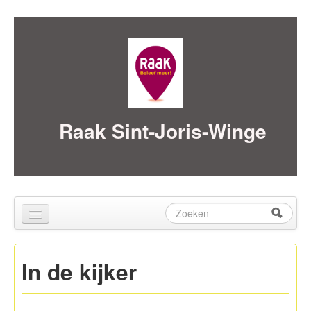
Skip to content
Skip to navigation
Raak Sint-Joris-Winge
Zoeken
Zoekveld
Home
In de kijker
over ons
Activiteiten